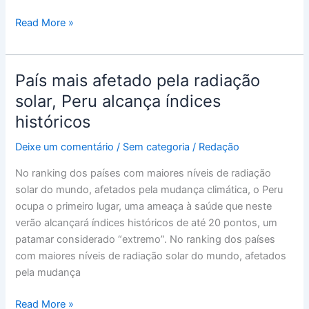
dos
Read More »
Sinos
País mais afetado pela radiação
País
mais
solar, Peru alcança índices
afetado
históricos
pela
radiação
Deixe um comentário
/
Sem categoria
/
Redação
solar,
No ranking dos países com maiores níveis de radiação
Peru
solar do mundo, afetados pela mudança climática, o Peru
alcança
ocupa o primeiro lugar, uma ameaça à saúde que neste
índices
verão alcançará índices históricos de até 20 pontos, um
históricos
patamar considerado “extremo”. No ranking dos países
com maiores níveis de radiação solar do mundo, afetados
pela mudança
Read More »