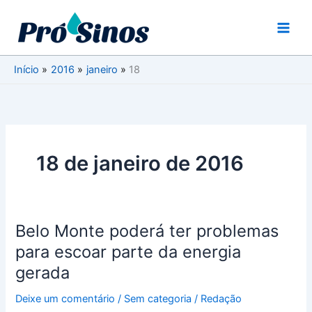
Ir
para
o
conteúdo
Início
2016
janeiro
18
18 de janeiro de 2016
Belo Monte poderá ter problemas
Belo
Monte
para escoar parte da energia
poderá
gerada
ter
problemas
Deixe um comentário
/
Sem categoria
/
Redação
para