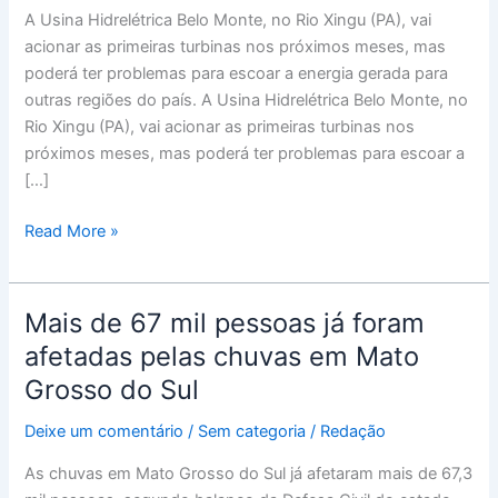
A Usina Hidrelétrica Belo Monte, no Rio Xingu (PA), vai
escoar
acionar as primeiras turbinas nos próximos meses, mas
parte
poderá ter problemas para escoar a energia gerada para
da
outras regiões do país. A Usina Hidrelétrica Belo Monte, no
energia
Rio Xingu (PA), vai acionar as primeiras turbinas nos
gerada
próximos meses, mas poderá ter problemas para escoar a
[…]
Read More »
Mais de 67 mil pessoas já foram
Mais
de
afetadas pelas chuvas em Mato
67
Grosso do Sul
mil
pessoas
Deixe um comentário
/
Sem categoria
/
Redação
já
As chuvas em Mato Grosso do Sul já afetaram mais de 67,3
foram