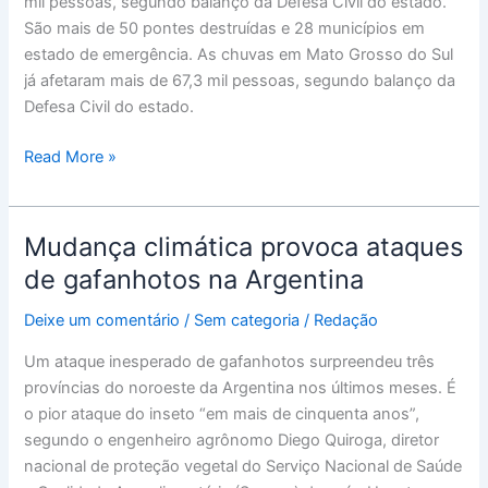
mil pessoas, segundo balanço da Defesa Civil do estado.
afetadas
São mais de 50 pontes destruídas e 28 municípios em
pelas
estado de emergência. As chuvas em Mato Grosso do Sul
chuvas
já afetaram mais de 67,3 mil pessoas, segundo balanço da
em
Defesa Civil do estado.
Mato
Grosso
Read More »
do
Sul
Mudança climática provoca ataques
Mudança
climática
de gafanhotos na Argentina
provoca
Deixe um comentário
/
Sem categoria
/
Redação
ataques
de
Um ataque inesperado de gafanhotos surpreendeu três
gafanhotos
províncias do noroeste da Argentina nos últimos meses. É
na
o pior ataque do inseto “em mais de cinquenta anos”,
Argentina
segundo o engenheiro agrônomo Diego Quiroga, diretor
nacional de proteção vegetal do Serviço Nacional de Saúde