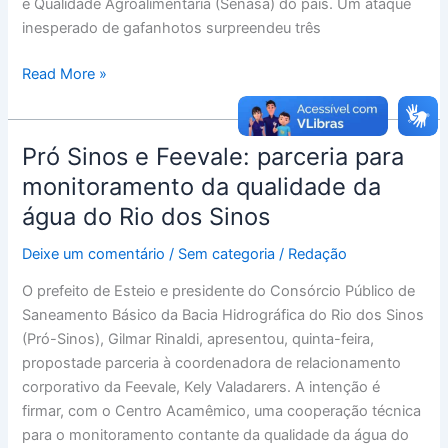
e Qualidade Agroalimentária (Senasa) do país. Um ataque
inesperado de gafanhotos surpreendeu três
Read More »
Pró Sinos e Feevale: parceria para
Pró
Sinos
monitoramento da qualidade da
e
água do Rio dos Sinos
Feevale:
parceria
Deixe um comentário
/
Sem categoria
/
Redação
para
O prefeito de Esteio e presidente do Consórcio Público de
monitoramento
Saneamento Básico da Bacia Hidrográfica do Rio dos Sinos
da
(Pró-Sinos), Gilmar Rinaldi, apresentou, quinta-feira,
qualidade
propostade parceria à coordenadora de relacionamento
da
corporativo da Feevale, Kely Valadarers. A intenção é
água
firmar, com o Centro Acamêmico, uma cooperação técnica
do
para o monitoramento contante da qualidade da água do
Rio