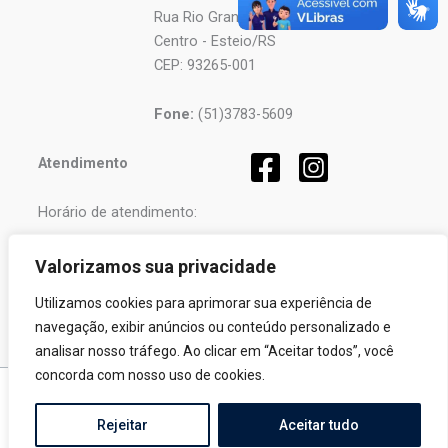
Rua Rio Grande, 2610
Centro - Esteio/RS
CEP: 93265-001
Fone:
(51)3783-5609
Atendimento
Horário de atendimento:
Segunda a Sexta-feira
Valorizamos sua privacidade
das
08h
às
12h
e
Utilizamos cookies para aprimorar sua experiência de
das
13h
às
17h
.
navegação, exibir anúncios ou conteúdo personalizado e
analisar nosso tráfego. Ao clicar em “Aceitar todos”, você
concorda com nosso uso de cookies.
Copyright © 2026 Pró-Sinos | Desenvolvido por
Fortalezatec
Rejeitar
Aceitar tudo