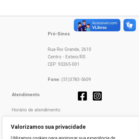
Pró-Sinos
Rua Rio Grande, 2610
Centro - Esteio/RS
CEP: 93265-001
Fone:
(51)3783-5609
Atendimento
Horário de atendimento:
Segunda a Sexta-feira
Valorizamos sua privacidade
das
08h
às
12h
e
Utilizamos cookies para aprimorar sua experiência de