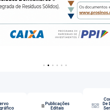
Co
ervo
Publicações
De 
ográfico
Editais
Se