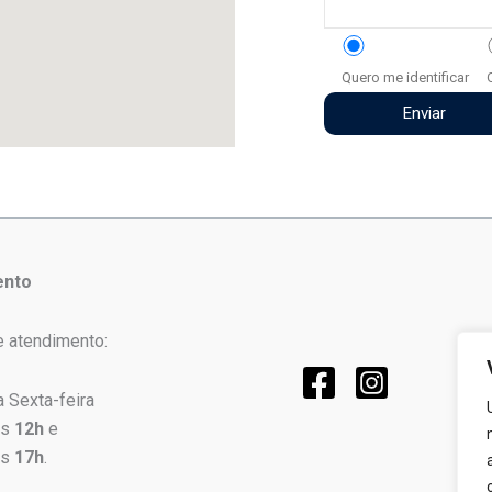
Quero me identificar
ento
e atendimento:
 Sexta-feira
s
12h
e
s
17h
.