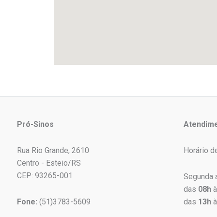
Pró-Sinos
Atendim
Rua Rio Grande, 2610
Horário d
Centro - Esteio/RS
CEP: 93265-001
Segunda a
das
08h
à
Fone:
(51)3783-5609
das
13h
à