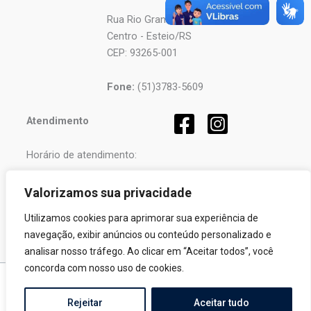
Rua Rio Grande, 2610
Centro - Esteio/RS
CEP: 93265-001
Fone:
(51)3783-5609
Atendimento
Horário de atendimento:
Segunda a Sexta-feira
Valorizamos sua privacidade
das
08h
às
12h
e
Utilizamos cookies para aprimorar sua experiência de
das
13h
às
17h
.
navegação, exibir anúncios ou conteúdo personalizado e
analisar nosso tráfego. Ao clicar em “Aceitar todos”, você
concorda com nosso uso de cookies.
Copyright © 2026 Pró-Sinos | Desenvolvido por
Fortalezatec
Rejeitar
Aceitar tudo