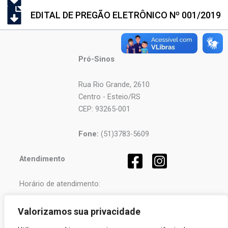
EDITAL DE PREGÃO ELETRÔNICO Nº 001/2019
Pró-Sinos
Rua Rio Grande, 2610
Centro - Esteio/RS
CEP: 93265-001
Fone:
(51)3783-5609
Atendimento
Horário de atendimento:
Segunda a Sexta-feira
Valorizamos sua privacidade
das
08h
às
12h
e