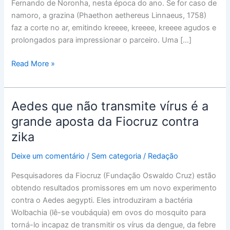
Fernando de Noronha, nesta época do ano. Se for caso de
namoro, a grazina (Phaethon aethereus Linnaeus, 1758)
faz a corte no ar, emitindo kreeee, kreeee, kreeee agudos e
prolongados para impressionar o parceiro. Uma […]
Read More »
Aedes que não transmite vírus é a
Aedes
que
grande aposta da Fiocruz contra
não
zika
transmite
vírus
Deixe um comentário
/
Sem categoria
/
Redação
é
Pesquisadores da Fiocruz (Fundação Oswaldo Cruz) estão
a
obtendo resultados promissores em um novo experimento
grande
contra o Aedes aegypti. Eles introduziram a bactéria
aposta
Wolbachia (lê-se voubáquia) em ovos do mosquito para
da
torná-lo incapaz de transmitir os vírus da dengue, da febre
Fiocruz