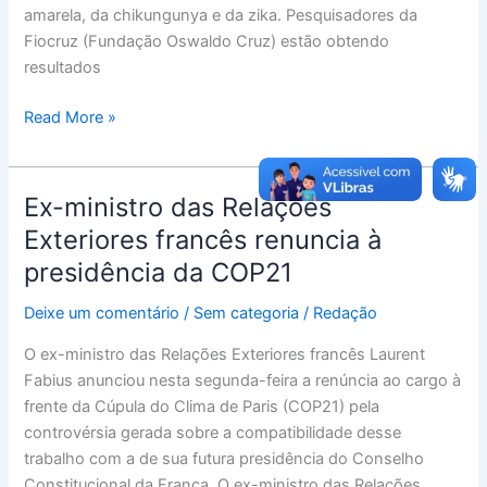
amarela, da chikungunya e da zika. Pesquisadores da
contra
Fiocruz (Fundação Oswaldo Cruz) estão obtendo
zika
resultados
Read More »
Ex-ministro das Relações
Ex-
ministro
Exteriores francês renuncia à
das
presidência da COP21
Relações
Exteriores
Deixe um comentário
/
Sem categoria
/
Redação
francês
O ex-ministro das Relações Exteriores francês Laurent
renuncia
Fabius anunciou nesta segunda-feira a renúncia ao cargo à
à
frente da Cúpula do Clima de Paris (COP21) pela
presidência
controvérsia gerada sobre a compatibilidade desse
da
trabalho com a de sua futura presidência do Conselho
COP21
Constitucional da França. O ex-ministro das Relações