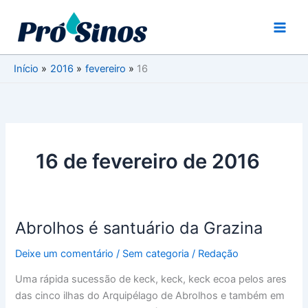
Ir
para
o
conteúdo
Início
2016
fevereiro
16
16 de fevereiro de 2016
Abrolhos é santuário da Grazina
Abrolhos
é
Deixe um comentário
/
Sem categoria
/
Redação
santuário
da
Uma rápida sucessão de keck, keck, keck ecoa pelos ares
Grazina
das cinco ilhas do Arquipélago de Abrolhos e também em