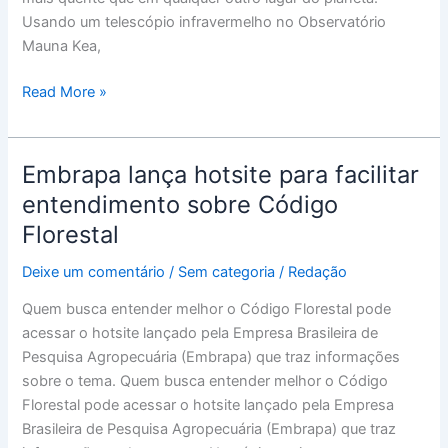
Usando um telescópio infravermelho no Observatório
Mauna Kea,
Read More »
Embrapa lança hotsite para facilitar
Embrapa
lança
entendimento sobre Código
hotsite
Florestal
para
facilitar
Deixe um comentário
/
Sem categoria
/
Redação
entendimento
Quem busca entender melhor o Código Florestal pode
sobre
acessar o hotsite lançado pela Empresa Brasileira de
Código
Pesquisa Agropecuária (Embrapa) que traz informações
Florestal
sobre o tema. Quem busca entender melhor o Código
Florestal pode acessar o hotsite lançado pela Empresa
Brasileira de Pesquisa Agropecuária (Embrapa) que traz