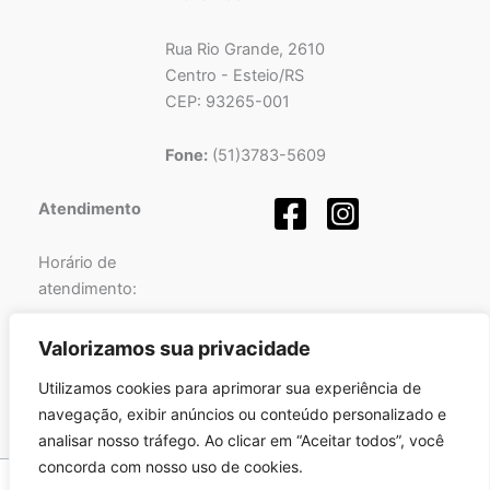
Rua Rio Grande, 2610
Centro - Esteio/RS
CEP: 93265-001
Fone:
(51)3783-5609
Atendimento
Horário de
atendimento:
Segunda a Sexta-feira
Valorizamos sua privacidade
das
08h
às
12h
e
Utilizamos cookies para aprimorar sua experiência de
das
13h
às
17h
.
navegação, exibir anúncios ou conteúdo personalizado e
analisar nosso tráfego. Ao clicar em “Aceitar todos”, você
concorda com nosso uso de cookies.