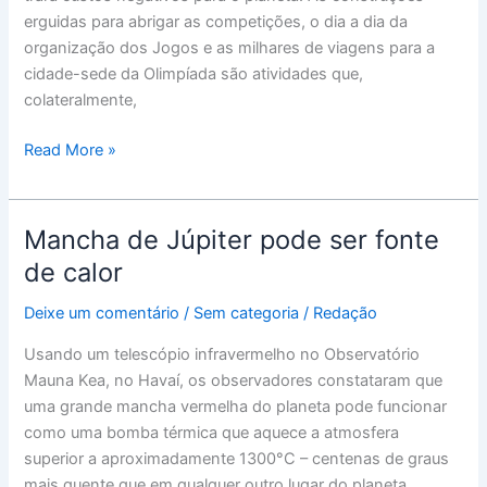
de
erguidas para abrigar as competições, o dia a dia da
toneladas
organização dos Jogos e as milhares de viagens para a
de
cidade-sede da Olimpíada são atividades que,
gás
colateralmente,
carbônico
Read More »
Mancha de Júpiter pode ser fonte
Mancha
de
de calor
Júpiter
Deixe um comentário
/
Sem categoria
/
Redação
pode
ser
Usando um telescópio infravermelho no Observatório
fonte
Mauna Kea, no Havaí, os observadores constataram que
de
uma grande mancha vermelha do planeta pode funcionar
calor
como uma bomba térmica que aquece a atmosfera
superior a aproximadamente 1300°C – centenas de graus
mais quente que em qualquer outro lugar do planeta.