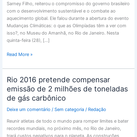
Sarney Filho, reiterou o compromisso do governo brasileiro
ministro
com o desenvolvimento sustentável e o combate ao
aquecimento global. Ele falou durante a abertura do evento
Mudanças Climáticas: o que as Olimpíadas têm a ver com
isso?, no Museu do Amanhã, no Rio de Janeiro. Nesta
quinta-feira (28), […]
Read More »
Rio 2016 pretende compensar
Rio
2016
emissão de 2 milhões de toneladas
pretende
de gás carbônico
compensar
emissão
Deixe um comentário
/
Sem categoria
/
Redação
de
Reunir atletas de todo o mundo para romper limites e bater
2
recordes mundiais, no próximo mês, no Rio de Janeiro,
milhões
trará custos negativos para o planeta. As construções