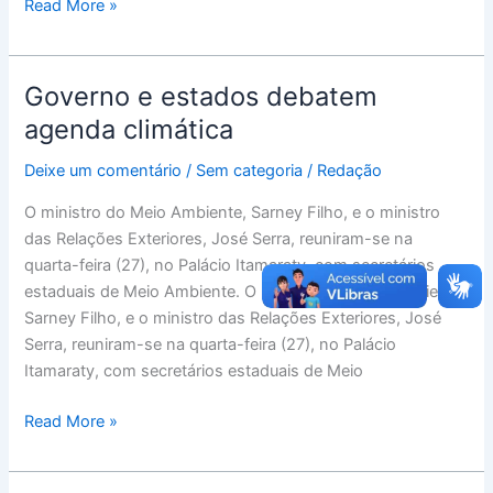
Read More »
Governo e estados debatem
Governo
e
agenda climática
estados
Deixe um comentário
/
Sem categoria
/
Redação
debatem
agenda
O ministro do Meio Ambiente, Sarney Filho, e o ministro
climática
das Relações Exteriores, José Serra, reuniram-se na
quarta-feira (27), no Palácio Itamaraty, com secretários
estaduais de Meio Ambiente. O ministro do Meio Ambiente,
Sarney Filho, e o ministro das Relações Exteriores, José
Serra, reuniram-se na quarta-feira (27), no Palácio
Itamaraty, com secretários estaduais de Meio
Read More »