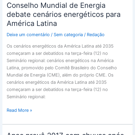
Conselho Mundial de Energia
Conselho
Mundial
debate cenários energéticos para
de
América Latina
Energia
debate
Deixe um comentário
/
Sem categoria
/
Redação
cenários
Os cenários energéticos da América Latina até 2035
energéticos
começaram a ser debatidos na terça-feira (12) no
para
Seminário regional: cenários energéticos na América
América
Latina, promovido pelo Comitê Brasileiro do Conselho
Latina
Mundial de Energia (CME), além do próprio CME. Os
cenários energéticos da América Latina até 2035
começaram a ser debatidos na terça-feira (12) no
Seminário regional:
Read More »
Apac