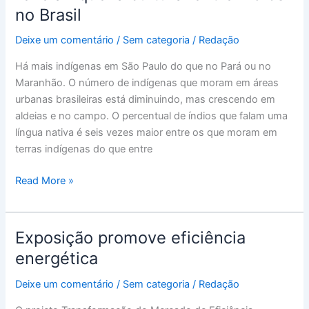
e
no Brasil
274
línguas:
Deixe um comentário
/
Sem categoria
/
Redação
estudo
Há mais indígenas em São Paulo do que no Pará ou no
revela
Maranhão. O número de indígenas que moram em áreas
riqueza
urbanas brasileiras está diminuindo, mas crescendo em
cultural
aldeias e no campo. O percentual de índios que falam uma
entre
língua nativa é seis vezes maior entre os que moram em
índios
terras indígenas do que entre
no
Brasil
Read More »
Exposição promove eficiência
Exposição
promove
energética
eficiência
Deixe um comentário
/
Sem categoria
/
Redação
energética