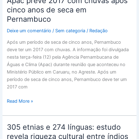
Apac prevê 2017 com chuvas após
prevê
cinco anos de seca em
2017
Pernambuco
com
chuvas
Deixe um comentário
/
Sem categoria
/
Redação
após
Após um período de seca de cinco anos, Pernambuco
cinco
deve ter um 2017 com chuvas. A informação foi divulgada
anos
nesta terça-feira (12) pela Agência Pernambucana de
de
Águas e Clima (Apac) durante reunião que aconteceu no
seca
Ministério Público em Caruaru, no Agreste. Após um
em
período de seca de cinco anos, Pernambuco deve ter um
Pernambuco
2017 com
Read More »
305 etnias e 274 línguas: estudo
305
etnias
revela riqueza cultural entre índios