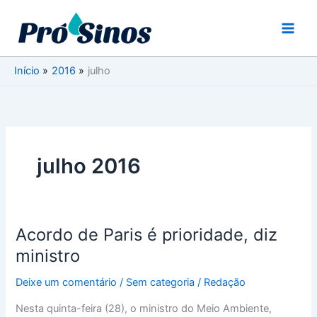
Ir
para
o
conteúdo
Início
2016
julho
julho 2016
Acordo de Paris é prioridade, diz
Acordo
de
ministro
Paris
Deixe um comentário
/
Sem categoria
/
Redação
é
prioridade,
Nesta quinta-feira (28), o ministro do Meio Ambiente,
diz