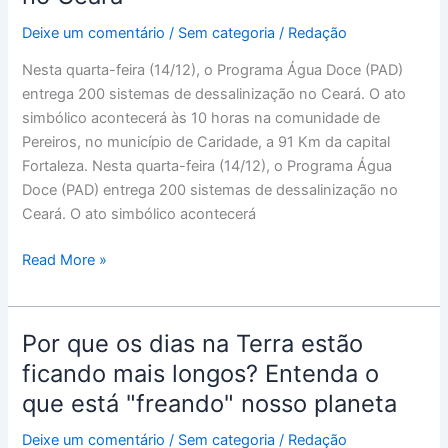
entrega
Deixe um comentário
/
Sem categoria
/
Redação
200
sistemas
Nesta quarta-feira (14/12), o Programa Água Doce (PAD)
no
entrega 200 sistemas de dessalinização no Ceará. O ato
Ceará
simbólico acontecerá às 10 horas na comunidade de
Pereiros, no município de Caridade, a 91 Km da capital
Fortaleza. Nesta quarta-feira (14/12), o Programa Água
Doce (PAD) entrega 200 sistemas de dessalinização no
Ceará. O ato simbólico acontecerá
Read More »
Por que os dias na Terra estão
Por
que
ficando mais longos? Entenda o
os
que está "freando" nosso planeta
dias
na
Deixe um comentário
/
Sem categoria
/
Redação