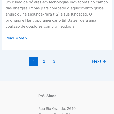
um bilhão de dólares em tecnologias inovadoras no campo
para
das energias limpas para combater o aquecimento global,
energias
anunciou na segunda-feira (12) a sua fundação. O
limpas
bilionário e filantropo americano Bill Gates lidera uma
coalizão de doadores comprometidos a
Read More »
1
2
3
Next
→
Pró-Sinos
Rua Rio Grande, 2610