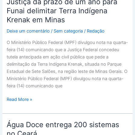
Justiça dá prazo de um ano para
Justiça
dá
Funai delimitar Terra Indígena
prazo
Krenak em Minas
de
um
Deixe um comentário
/
Sem categoria
/
Redação
ano
O Ministério Público Federal (MPF) divulgou nota na quarta-
para
feira (14) comunicando que a Justiça Federal concedeu
Funai
tutela antecipada em ação civil pública que pede a
delimitar
delimitação da Terra Indígena Krenak, situada no Parque
Terra
Estadual de Sete Salões, na região leste de Minas Gerais. O
Indígena
Ministério Público Federal (MPF) divulgou nota na quarta-
Krenak
feira (14) comunicando que
em
Minas
Read More »
Água Doce entrega 200 sistemas
Água
Doce
no Ceará