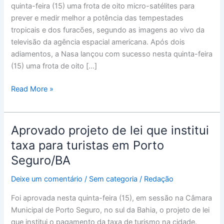
quinta-feira (15) uma frota de oito micro-satélites para
potência
prever e medir melhor a potência das tempestades
de
tropicais e dos furacões, segundo as imagens ao vivo da
furacões
televisão da agência espacial americana. Após dois
com
adiamentos, a Nasa lançou com sucesso nesta quinta-feira
precisão
(15) uma frota de oito […]
Read More »
Aprovado projeto de lei que institui
Aprovado
projeto
taxa para turistas em Porto
de
Seguro/BA
lei
que
Deixe um comentário
/
Sem categoria
/
Redação
institui
Foi aprovada nesta quinta-feira (15), em sessão na Câmara
taxa
Municipal de Porto Seguro, no sul da Bahia, o projeto de lei
para
que institui o pagamento da taxa de turismo na cidade.