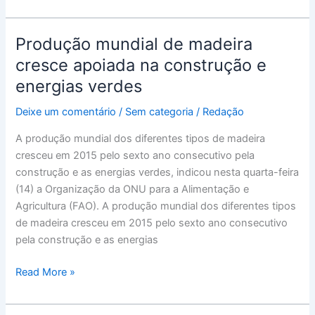
Produção mundial de madeira
Produção
mundial
cresce apoiada na construção e
de
energias verdes
madeira
cresce
Deixe um comentário
/
Sem categoria
/
Redação
apoiada
A produção mundial dos diferentes tipos de madeira
na
cresceu em 2015 pelo sexto ano consecutivo pela
construção
construção e as energias verdes, indicou nesta quarta-feira
e
(14) a Organização da ONU para a Alimentação e
energias
Agricultura (FAO). A produção mundial dos diferentes tipos
verdes
de madeira cresceu em 2015 pelo sexto ano consecutivo
pela construção e as energias
Read More »