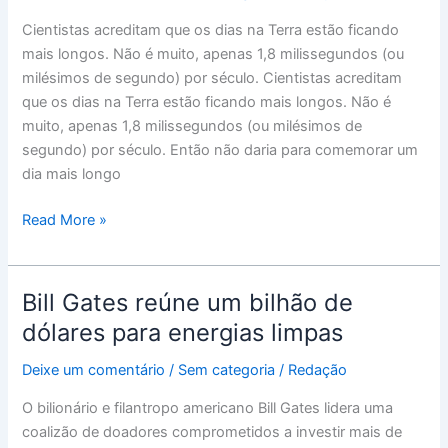
Terra
Cientistas acreditam que os dias na Terra estão ficando
estão
mais longos. Não é muito, apenas 1,8 milissegundos (ou
ficando
milésimos de segundo) por século. Cientistas acreditam
mais
que os dias na Terra estão ficando mais longos. Não é
longos?
muito, apenas 1,8 milissegundos (ou milésimos de
Entenda
segundo) por século. Então não daria para comemorar um
o
dia mais longo
que
está
Read More »
"freando"
nosso
planeta
Bill Gates reúne um bilhão de
Bill
Gates
dólares para energias limpas
reúne
Deixe um comentário
/
Sem categoria
/
Redação
um
bilhão
O bilionário e filantropo americano Bill Gates lidera uma
de
coalizão de doadores comprometidos a investir mais de
dólares