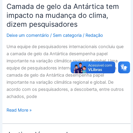
Camada de gelo da Antártica tem
Camada
de
impacto na mudança do clima,
gelo
dizem pesquisadores
da
Antártica
Deixe um comentário
/
Sem categoria
/
Redação
tem
Uma equipe de pesquisadores internacionais concluiu que
impacto
a camada de gelo da Antártica desempenha papel
na
importante na variação climática regional e global. Uma
mudança
equipe de pesquisadores internacionais concluiu que a
do
camada de gelo da Antártica desempenha papel
clima,
importante na variação climática regional e global. De
dizem
acordo com os pesquisadores, a descoberta, entre outros
pesquisadores
achados, pode
Read More »