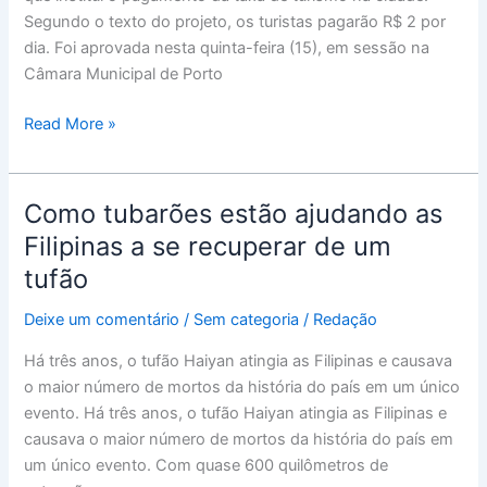
turistas
Segundo o texto do projeto, os turistas pagarão R$ 2 por
em
dia. Foi aprovada nesta quinta-feira (15), em sessão na
Porto
Câmara Municipal de Porto
Seguro/BA
Read More »
Como tubarões estão ajudando as
Como
tubarões
Filipinas a se recuperar de um
estão
tufão
ajudando
as
Deixe um comentário
/
Sem categoria
/
Redação
Filipinas
Há três anos, o tufão Haiyan atingia as Filipinas e causava
a
o maior número de mortos da história do país em um único
se
evento. Há três anos, o tufão Haiyan atingia as Filipinas e
recuperar
causava o maior número de mortos da história do país em
de
um único evento. Com quase 600 quilômetros de
um