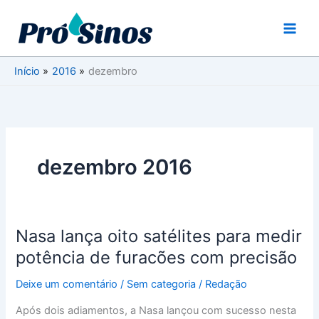
Ir
para
o
conteúdo
Início
2016
dezembro
dezembro 2016
Nasa lança oito satélites para medir
Nasa
lança
potência de furacões com precisão
oito
Deixe um comentário
/
Sem categoria
/
Redação
satélites
para
Após dois adiamentos, a Nasa lançou com sucesso nesta
medir