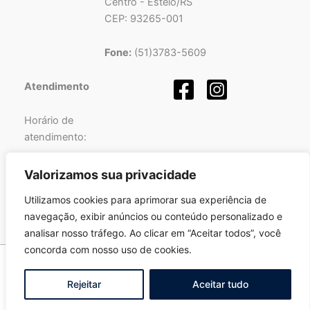
Centro - Esteio/RS
CEP: 93265-001
Fone:
(51)3783-5609
Atendimento
Horário de
atendimento:
Segunda a Sexta-feira
Valorizamos sua privacidade
das
08h
às
12h
e
Utilizamos cookies para aprimorar sua experiência de
das
13h
às
17h
.
navegação, exibir anúncios ou conteúdo personalizado e
analisar nosso tráfego. Ao clicar em “Aceitar todos”, você
concorda com nosso uso de cookies.
Copyright © 2026 Pró-Sinos | Desenvolvido por
Fortalezatec
Rejeitar
Aceitar tudo