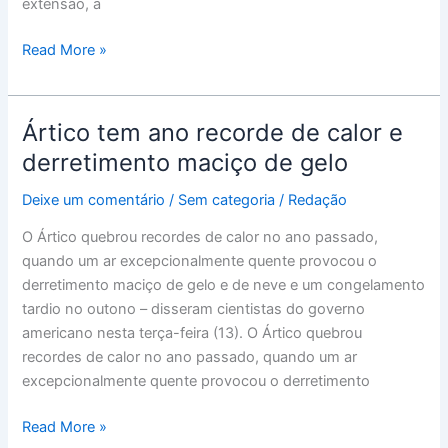
extensão, a
tufão
Read More »
Ártico tem ano recorde de calor e
Ártico
tem
derretimento maciço de gelo
ano
Deixe um comentário
/
Sem categoria
/
Redação
recorde
de
O Ártico quebrou recordes de calor no ano passado,
calor
quando um ar excepcionalmente quente provocou o
e
derretimento maciço de gelo e de neve e um congelamento
derretimento
tardio no outono – disseram cientistas do governo
maciço
americano nesta terça-feira (13). O Ártico quebrou
de
recordes de calor no ano passado, quando um ar
gelo
excepcionalmente quente provocou o derretimento
Read More »