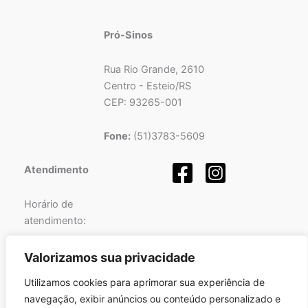
Pró-Sinos
Rua Rio Grande, 2610
Centro - Esteio/RS
CEP: 93265-001
Fone:
(51)3783-5609
Atendimento
Horário de
atendimento:
Segunda a Sexta-feira
Valorizamos sua privacidade
das
08h
às
12h
e
Utilizamos cookies para aprimorar sua experiência de
das
13h
às
17h
.
navegação, exibir anúncios ou conteúdo personalizado e