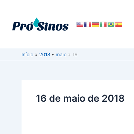
Ir
para
o
conteúdo
Início
2018
maio
16
16 de maio de 2018