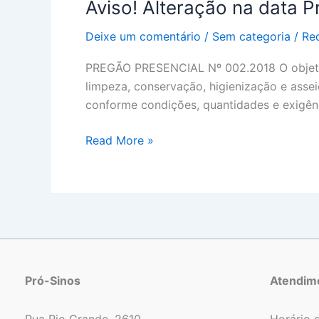
Aviso! Alteração na data 
Aviso!
Alteração
Deixe um comentário
/
Sem categoria
/
Re
na
data
PREGÃO PRESENCIAL Nº 002.2018 O objeto d
Pregão
limpeza, conservação, higienização e asse
Presencial
conforme condições, quantidades e exigênc
002/2018
Read More »
Pró-Sinos
Atendim