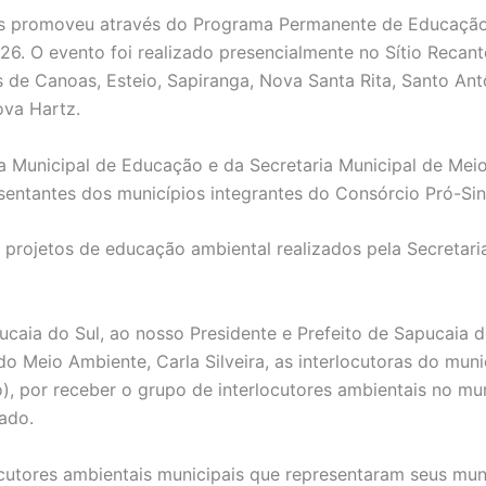
inos promoveu através do Programa Permanente de Educação
026. O evento foi realizado presencialmente no Sítio Recan
es de Canoas, Esteio, Sapiranga, Nova Santa Rita, Santo A
ova Hartz.
a Municipal de Educação e da Secretaria Municipal de Mei
esentantes dos municípios integrantes do Consórcio Pró-Sin
projetos de educação ambiental realizados pela Secretari
aia do Sul, ao nosso Presidente e Prefeito de Sapucaia do
do Meio Ambiente, Carla Silveira, as interlocutoras do muni
o), por receber o grupo de interlocutores ambientais no m
ado.
cutores ambientais municipais que representaram seus m