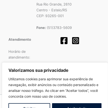
Rua Rio Grande, 2610
Centro - Esteio/RS
CEP: 93265-001
Fone:
(51)3783-5609
Atendimento
Horário de
atendimento:
Segunda a Sexta-feira
Valorizamos sua privacidade
das
08h
às
12h
e
Utilizamos cookies para aprimorar sua experiência de
das
13h
às
17h
.
navegação, exibir anúncios ou conteúdo personalizado e
analisar nosso tráfego. Ao clicar em “Aceitar todos”, você
concorda com nosso uso de cookies.
Copyright © 2026 Pró-Sinos | Desenvolvido por
Fortalezatec