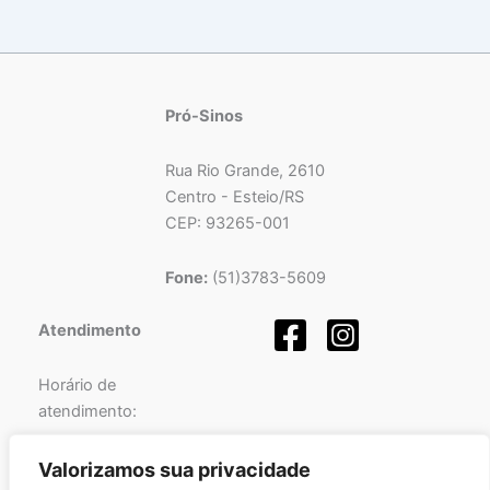
Pró-Sinos
Rua Rio Grande, 2610
Centro - Esteio/RS
CEP: 93265-001
Fone:
(51)3783-5609
Atendimento
Horário de
atendimento:
Segunda a Sexta-feira
Valorizamos sua privacidade