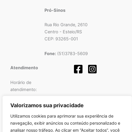
Pró-Sinos
Rua Rio Grande, 2610
Centro - Esteio/RS
CEP: 93265-001
Fone:
(51)3783-5609
Atendimento
Horário de
atendimento:
Segunda a Sexta-feira
Valorizamos sua privacidade
das
08h
às
12h
e
Utilizamos cookies para aprimorar sua experiência de
das
13h
às
17h
.
navegação, exibir anúncios ou conteúdo personalizado e
analisar nosso tráfego. Ao clicar em “Aceitar todos”, você