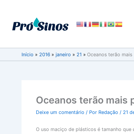
Ir
para
o
conteúdo
Início
2016
janeiro
21
Oceanos terão mais 
Oceanos terão mais p
Deixe um comentário
/ Por
Redação
/
21 d
O uso maciço de plásticos é tamanho que o