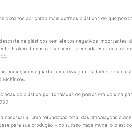
s oceanos abrigarão mais detritos plásticos do que peixes
 descarte de plásticos tem efeitos negativos importantes: 
nte. E além do custo financeiro, sem nada em troca, os oc
ado.
alho começam na quarta-feira, divulgou os dados de um es
a McKinsey.
ladas de plástico por toneladas de peixes era de uma par
050.
 necessária “uma refundação total das embalagens e dos p
 base para sua produção – pois, caso nada mude, o plástic