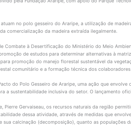
olvido pela Fundação Araripe, com apoio do Parque Tecnol
e atuam no polo gesseiro do Araripe, a utilização de madeir
da comercialização da madeira extraída ilegalmente.
 de Combate à Desertificação do Ministério do Meio Ambi
promoção de estudos para determinar alternativas à matriz
 para promoção do manejo florestal sustentável da vegeta
estal comunitário e a formação técnica dos colaboradores 
Pacto do Polo Gesseiro de Araripe, uma ação que envolve 
 a sustentabilidade inclusiva do setor. O lançamento oficia
, Pierre Gervaiseau, os recursos naturais da região permit
tabilidade dessa atividade, através de medidas que envol
 de sua calcinação (decomposição), quanto as populações 