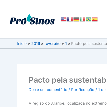
Ir
para
o
conteúdo
Início
2016
fevereiro
1
Pacto pela sustent
Pacto pela sustentab
Deixe um comentário
/ Por
Redação
/
1 de
A região do Araripe, localizada no extrem