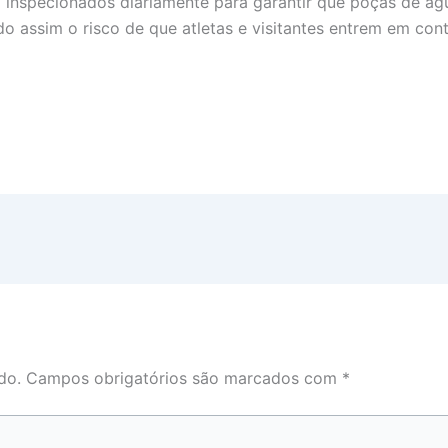
o inspecionados diariamente para garantir que poças de á
 assim o risco de que atletas e visitantes entrem em con
do.
Campos obrigatórios são marcados com
*