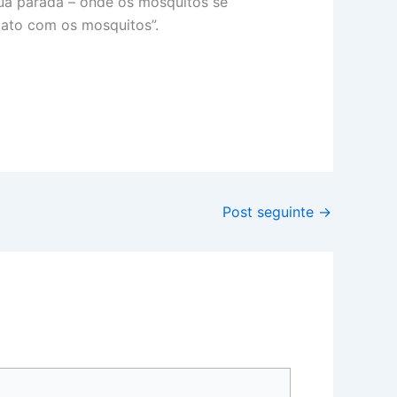
gua parada – onde os mosquitos se
tato com os mosquitos”.
Post seguinte
→