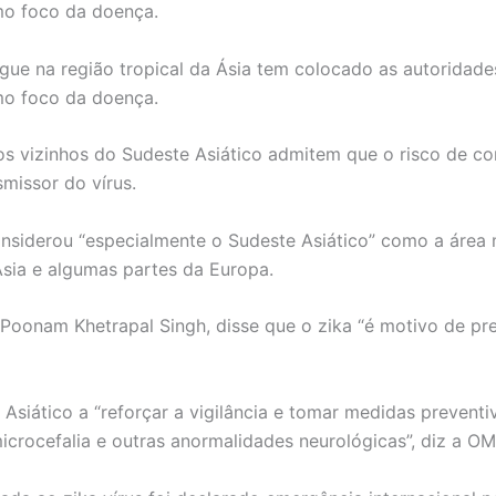
mo foco da doença.
e na região tropical da Ásia tem colocado as autoridades
mo foco da doença.
 os vizinhos do Sudeste Asiático admitem que o risco de co
missor do vírus.
iderou “especialmente o Sudeste Asiático” como a área ma
 Ásia e algumas partes da Europa.
 Poonam Khetrapal Singh, disse que o zika “é motivo de p
Asiático a “reforçar a vigilância e tomar medidas preventiv
crocefalia e outras anormalidades neurológicas”, diz a OM