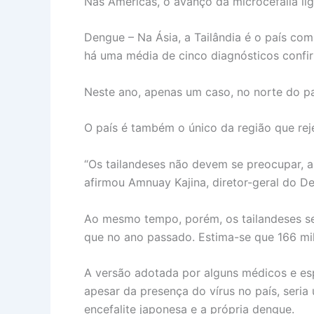
Nas Américas, o avanço da microcefalia lig
Dengue – Na Ásia, a Tailândia é o país co
há uma média de cinco diagnósticos confi
Neste ano, apenas um caso, no norte do pa
O país é também o único da região que reje
“Os tailandeses não devem se preocupar, a
afirmou Amnuay Kajina, diretor-geral do D
Ao mesmo tempo, porém, os tailandeses se
que no ano passado. Estima-se que 166 mil
A versão adotada por alguns médicos e esp
apesar da presença do vírus no país, seri
encefalite japonesa e a própria dengue.