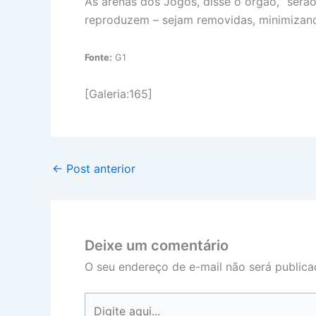
As arenas dos Jogos, disse o órgão, “serã
reproduzem – sejam removidas, minimizando
Fonte:
G1
[Galeria:165]
←
Post anterior
Deixe um comentário
O seu endereço de e-mail não será publica
Digite