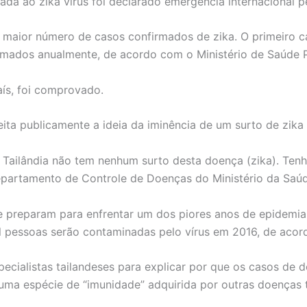
ada ao zika vírus foi declarado emergência internacional 
m maior número de casos confirmados de zika. O primeiro c
rmados anualmente, de acordo com o Ministério de Saúde P
ís, foi comprovado.
ita publicamente a ideia da iminência de um surto de zika e
 Tailândia não tem nenhum surto desta doença (zika). Tenha
epartamento de Controle de Doenças do Ministério da Saúd
 preparam para enfrentar um dos piores anos de epidemia
 pessoas serão contaminadas pelo vírus em 2016, de acord
ecialistas tailandeses para explicar por que os casos de 
a uma espécie de “imunidade” adquirida por outras doenças