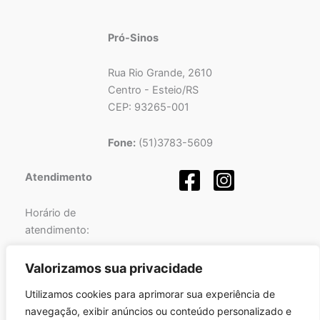
Pró-Sinos
Rua Rio Grande, 2610
Centro - Esteio/RS
CEP: 93265-001
Fone:
(51)3783-5609
Atendimento
Horário de
atendimento:
Segunda a Sexta-feira
Valorizamos sua privacidade
das
08h
às
12h
e
Utilizamos cookies para aprimorar sua experiência de
das
13h
às
17h
.
navegação, exibir anúncios ou conteúdo personalizado e