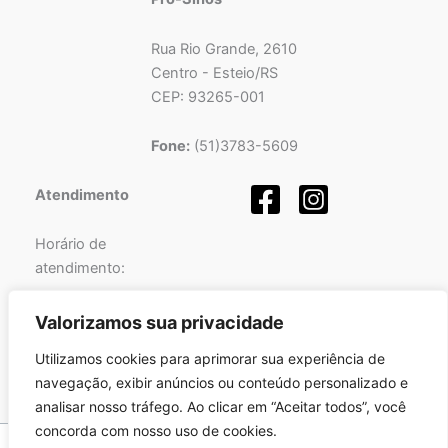
Rua Rio Grande, 2610
Centro - Esteio/RS
CEP: 93265-001
Fone:
(51)3783-5609
Atendimento
Horário de
atendimento:
Segunda a Sexta-feira
Valorizamos sua privacidade
das
08h
às
12h
e
Utilizamos cookies para aprimorar sua experiência de
das
13h
às
17h
.
navegação, exibir anúncios ou conteúdo personalizado e
analisar nosso tráfego. Ao clicar em “Aceitar todos”, você
concorda com nosso uso de cookies.