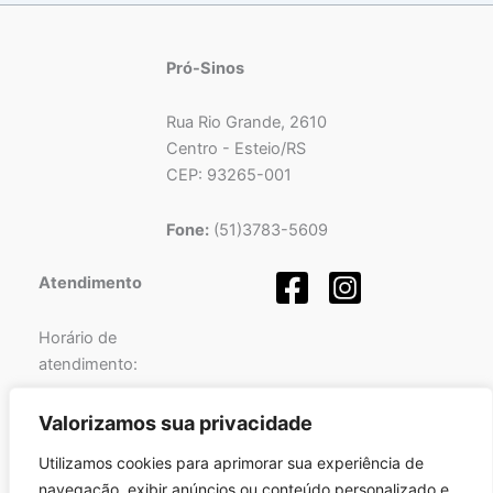
Pró-Sinos
Rua Rio Grande, 2610
Centro - Esteio/RS
CEP: 93265-001
Fone:
(51)3783-5609
Atendimento
Horário de
atendimento:
Segunda a Sexta-feira
Valorizamos sua privacidade
das
08h
às
12h
e
Utilizamos cookies para aprimorar sua experiência de
das
13h
às
17h
.
navegação, exibir anúncios ou conteúdo personalizado e