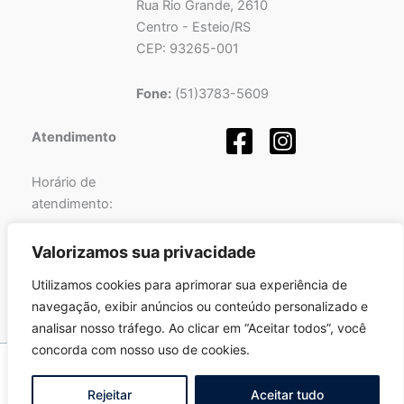
Rua Rio Grande, 2610
Centro - Esteio/RS
CEP: 93265-001
Fone:
(51)3783-5609
Atendimento
Horário de
atendimento:
Segunda a Sexta-feira
Valorizamos sua privacidade
das
08h
às
12h
e
Utilizamos cookies para aprimorar sua experiência de
das
13h
às
17h
.
navegação, exibir anúncios ou conteúdo personalizado e
analisar nosso tráfego. Ao clicar em “Aceitar todos”, você
concorda com nosso uso de cookies.
Copyright © 2026 Pró-Sinos | Desenvolvido por
Fortalezatec
Rejeitar
Aceitar tudo