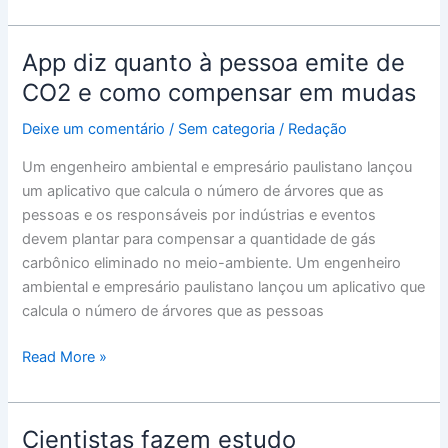
App diz quanto à pessoa emite de
App
diz
CO2 e como compensar em mudas
quanto
Deixe um comentário
/
Sem categoria
/
Redação
à
pessoa
Um engenheiro ambiental e empresário paulistano lançou
emite
um aplicativo que calcula o número de árvores que as
de
pessoas e os responsáveis por indústrias e eventos
CO2
devem plantar para compensar a quantidade de gás
e
carbônico eliminado no meio-ambiente. Um engenheiro
como
ambiental e empresário paulistano lançou um aplicativo que
compensar
calcula o número de árvores que as pessoas
em
mudas
Read More »
Cientistas fazem estudo
Cientistas