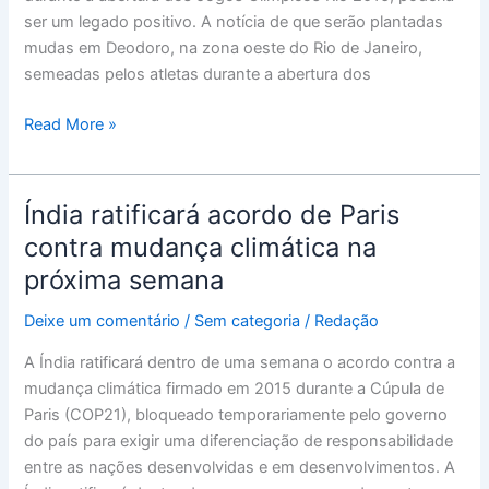
dos
ser um legado positivo. A notícia de que serão plantadas
Jogos
mudas em Deodoro, na zona oeste do Rio de Janeiro,
2016
semeadas pelos atletas durante a abertura dos
Read More »
Índia ratificará acordo de Paris
Índia
ratificará
contra mudança climática na
acordo
próxima semana
de
Paris
Deixe um comentário
/
Sem categoria
/
Redação
contra
A Índia ratificará dentro de uma semana o acordo contra a
mudança
mudança climática firmado em 2015 durante a Cúpula de
climática
Paris (COP21), bloqueado temporariamente pelo governo
na
do país para exigir uma diferenciação de responsabilidade
próxima
entre as nações desenvolvidas e em desenvolvimentos. A
semana