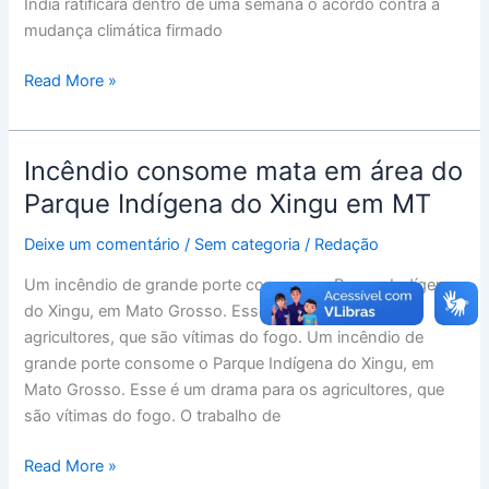
Índia ratificará dentro de uma semana o acordo contra a
mudança climática firmado
Read More »
Incêndio consome mata em área do
Incêndio
consome
Parque Indígena do Xingu em MT
mata
Deixe um comentário
/
Sem categoria
/
Redação
em
área
Um incêndio de grande porte consome o Parque Indígena
do
do Xingu, em Mato Grosso. Esse é um drama para os
Parque
agricultores, que são vítimas do fogo. Um incêndio de
Indígena
grande porte consome o Parque Indígena do Xingu, em
do
Mato Grosso. Esse é um drama para os agricultores, que
Xingu
são vítimas do fogo. O trabalho de
em
MT
Read More »