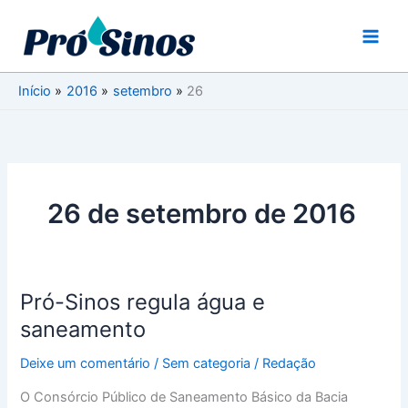
Ir
para
o
conteúdo
Início
2016
setembro
26
26 de setembro de 2016
Pró-Sinos regula água e
Pró-
Sinos
saneamento
regula
Deixe um comentário
/
Sem categoria
/
Redação
água
e
O Consórcio Público de Saneamento Básico da Bacia
saneamento