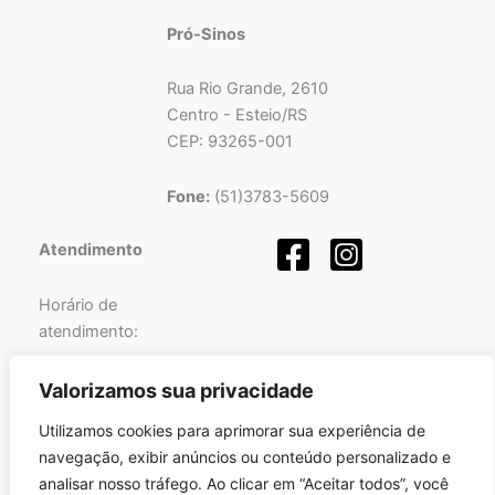
Pró-Sinos
Rua Rio Grande, 2610
Centro - Esteio/RS
CEP: 93265-001
Fone:
(51)3783-5609
Atendimento
Horário de
atendimento:
Segunda a Sexta-feira
Valorizamos sua privacidade
das
08h
às
12h
e
Utilizamos cookies para aprimorar sua experiência de
das
13h
às
17h
.
navegação, exibir anúncios ou conteúdo personalizado e
analisar nosso tráfego. Ao clicar em “Aceitar todos”, você