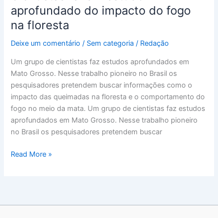
fazem
aprofundado do impacto do fogo
estudo
na floresta
aprofundado
do
Deixe um comentário
/
Sem categoria
/
Redação
impacto
Um grupo de cientistas faz estudos aprofundados em
do
Mato Grosso. Nesse trabalho pioneiro no Brasil os
fogo
pesquisadores pretendem buscar informações como o
na
impacto das queimadas na floresta e o comportamento do
floresta
fogo no meio da mata. Um grupo de cientistas faz estudos
aprofundados em Mato Grosso. Nesse trabalho pioneiro
no Brasil os pesquisadores pretendem buscar
Read More »