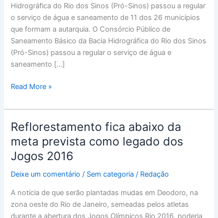
Hidrográfica do Rio dos Sinos (Pró-Sinos) passou a regular
o serviço de água e saneamento de 11 dos 26 municípios
que formam a autarquia. O Consórcio Público de
Saneamento Básico da Bacia Hidrográfica do Rio dos Sinos
(Pró-Sinos) passou a regular o serviço de água e
saneamento […]
Read More »
Reflorestamento fica abaixo da
Reflorestamento
fica
meta prevista como legado dos
abaixo
Jogos 2016
da
meta
Deixe um comentário
/
Sem categoria
/
Redação
prevista
A notícia de que serão plantadas mudas em Deodoro, na
como
zona oeste do Rio de Janeiro, semeadas pelos atletas
legado
durante a abertura dos Jogos Olímpicos Rio 2016, poderia