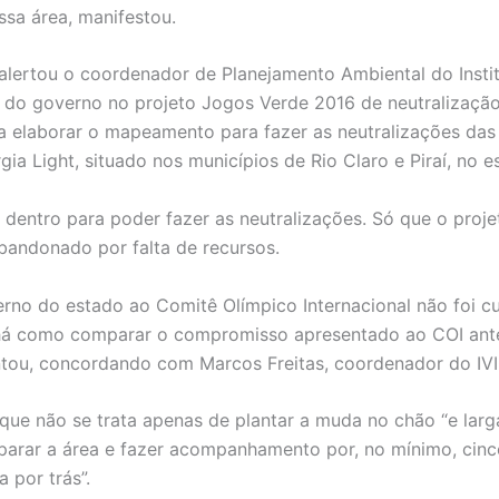
ssa área, manifestou.
, alertou o coordenador de Planejamento Ambiental do Insti
ro do governo no projeto Jogos Verde 2016 de neutralizaçã
 elaborar o mapeamento para fazer as neutralizações da
rgia Light, situado nos municípios de Rio Claro e Piraí, no 
 dentro para poder fazer as neutralizações. Só que o proje
abandonado por falta de recursos.
rno do estado ao Comitê Olímpico Internacional não foi c
o há como comparar o compromisso apresentado ao COI ant
tou, concordando com Marcos Freitas, coordenador do IV
que não se trata apenas de plantar a muda no chão “e larga
parar a área e fazer acompanhamento por, no mínimo, cinco
 por trás”.