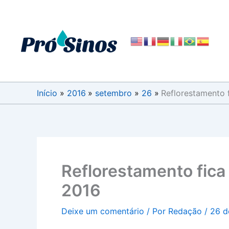
Ir
para
o
conteúdo
Início
2016
setembro
26
Reflorestamento 
Reflorestamento fica
2016
Deixe um comentário
/ Por
Redação
/
26 d