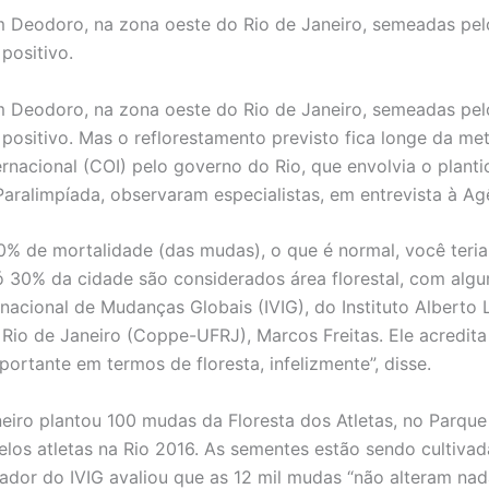
 Deodoro, na zona oeste do Rio de Janeiro, semeadas pelo
positivo.
 Deodoro, na zona oeste do Rio de Janeiro, semeadas pelo
 positivo. Mas o reflorestamento previsto fica longe da m
rnacional (COI) pelo governo do Rio, que envolvia o plan
ralimpíada, observaram especialistas, em entrevista à Agê
30% de mortalidade (das mudas), o que é normal, você teri
só 30% da cidade são considerados área florestal, com algu
ernacional de Mudanças Globais (IVIG), do Instituto Alber
Rio de Janeiro (Coppe-UFRJ), Marcos Freitas. Ele acredita
ortante em termos de floresta, infelizmente”, disse.
aneiro plantou 100 mudas da Floresta dos Atletas, no Parqu
elos atletas na Rio 2016. As sementes estão sendo cultiva
ador do IVIG avaliou que as 12 mil mudas “não alteram nad