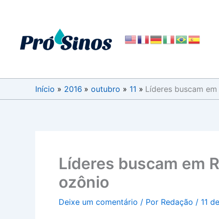
Ir
para
o
conteúdo
Início
2016
outubro
11
Líderes buscam em 
Líderes buscam em R
ozônio
Deixe um comentário
/ Por
Redação
/
11 d