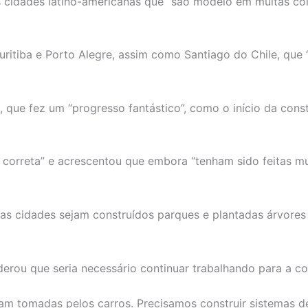
s cidades latino-americanas que “são modelo em muitas co
 Curitiba e Porto Alegre, assim como Santiago do Chile, que
que fez um “progresso fantástico”, como o início da const
ão correta” e acrescentou que embora “tenham sido feitas mu
as cidades sejam construídos parques e plantadas árvores
erou que seria necessário continuar trabalhando para a c
m tomadas pelos carros. Precisamos construir sistemas de