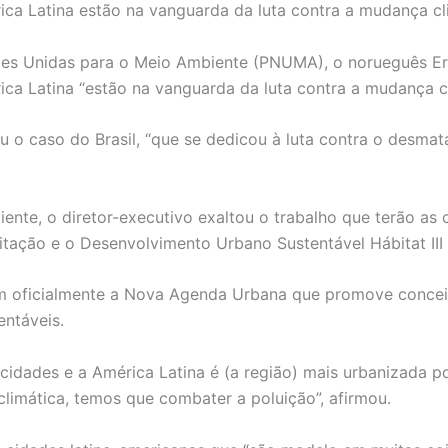
ca Latina estão na vanguarda da luta contra a mudança cl
es Unidas para o Meio Ambiente (PNUMA), o norueguês Erik
a Latina “estão na vanguarda da luta contra a mudança cl
ou o caso do Brasil, “que se dedicou à luta contra o desm
te, o diretor-executivo exaltou o trabalho que terão as c
ação e o Desenvolvimento Urbano Sustentável Hábitat III 
 oficialmente a Nova Agenda Urbana que promove conceit
entáveis.
idades e a América Latina é (a região) mais urbanizada po
climática, temos que combater a poluição”, afirmou.