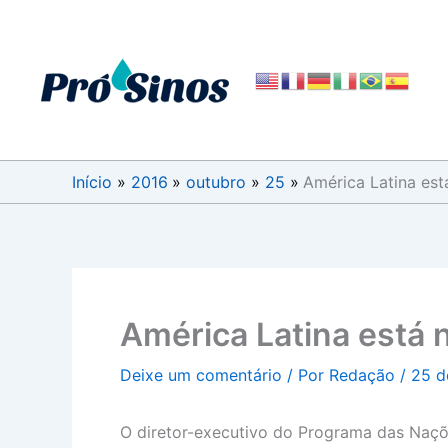
Ir
para
o
conteúdo
Início
2016
outubro
25
América Latina est
América Latina está n
Deixe um comentário
/ Por
Redação
/
25 d
O diretor-executivo do Programa das Naçõ