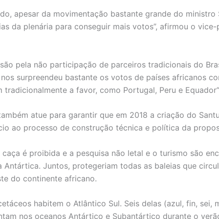
tado, apesar da movimentação bastante grande do ministro 
s da plenária para conseguir mais votos”, afirmou o vice-p
ssão pela não participação de parceiros tradicionais do B
 nos surpreendeu bastante os votos de países africanos c
 tradicionalmente a favor, como Portugal, Peru e Equador”
 também atue para garantir que em 2018 a criação do Santuá
io ao processo de construção técnica e política da propos
 caça é proibida e a pesquisa não letal e o turismo são enc
a Antártica. Juntos, protegeriam todas as baleias que circul
ste do continente africano.
áceos habitem o Atlântico Sul. Seis delas (azul, fin, sei, 
entam nos oceanos Antártico e Subantártico durante o ver