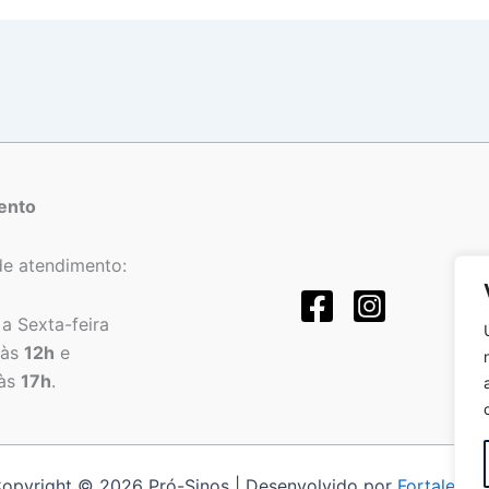
ento
de atendimento:
a Sexta-feira
às
12h
e
às
17h
.
opyright © 2026 Pró-Sinos | Desenvolvido por
Fortalezat