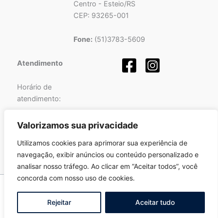
Centro - Esteio/RS
CEP: 93265-001
Fone:
(51)3783-5609
Atendimento
Horário de
atendimento:
Segunda a Sexta-feira
Valorizamos sua privacidade
das
08h
às
12h
e
Utilizamos cookies para aprimorar sua experiência de
das
13h
às
17h
.
navegação, exibir anúncios ou conteúdo personalizado e
analisar nosso tráfego. Ao clicar em “Aceitar todos”, você
concorda com nosso uso de cookies.
Copyright © 2026 Pró-Sinos | Desenvolvido por
Fortalezatec
Rejeitar
Aceitar tudo