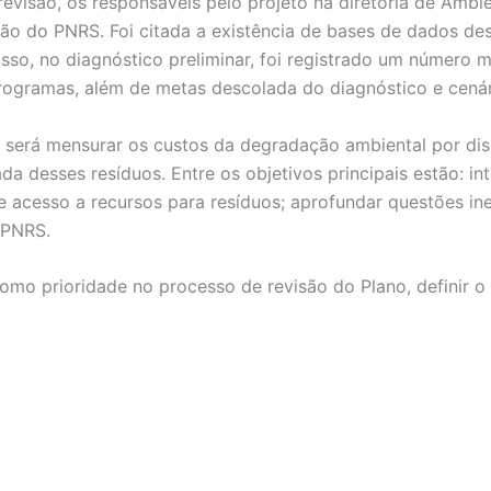
revisão, os responsáveis pelo projeto na diretoria de Am
ação do PNRS. Foi citada a existência de bases de dados des
sso, no diagnóstico preliminar, foi registrado um número mu
 programas, além de metas descolada do diagnóstico e cenár
ê será mensurar os custos da degradação ambiental por di
a desses resíduos. Entre os objetivos principais estão: int
e acesso a recursos para resíduos; aprofundar questões ine
 PNRS.
como prioridade no processo de revisão do Plano, definir o