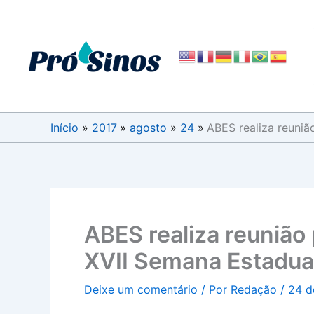
Ir
para
o
conteúdo
Início
2017
agosto
24
ABES realiza reuniã
ABES realiza reunião
XVII Semana Estadual
Deixe um comentário
/ Por
Redação
/
24 d