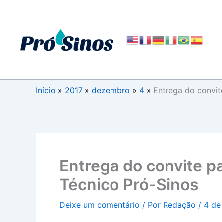
Ir
para
o
conteúdo
Início
2017
dezembro
4
Entrega do convit
Entrega do convite p
Técnico Pró-Sinos
Deixe um comentário
/ Por
Redação
/
4 de