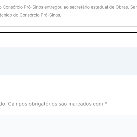
o Consórcio Pró-Sinos entregou ao secretário estadual de Obras, Sa
écnico do Consórcio Pró-Sinos.
do.
Campos obrigatórios são marcados com
*