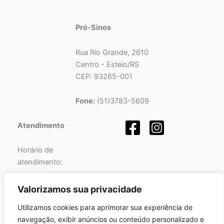
Pró-Sinos
Rua Rio Grande, 2610
Centro - Esteio/RS
CEP: 93265-001
Fone:
(51)3783-5609
Atendimento
Horário de
atendimento:
Segunda a Sexta-feira
Valorizamos sua privacidade
das
08h
às
12h
e
Utilizamos cookies para aprimorar sua experiência de
das
13h
às
17h
.
navegação, exibir anúncios ou conteúdo personalizado e