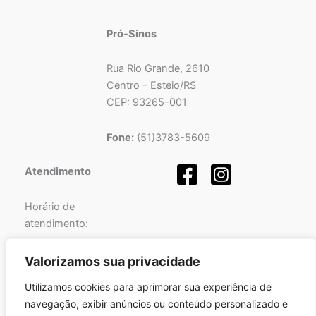
Pró-Sinos
Rua Rio Grande, 2610
Centro - Esteio/RS
CEP: 93265-001
Fone:
(51)3783-5609
Atendimento
Horário de
atendimento:
Segunda a Sexta-feira
Valorizamos sua privacidade
das
08h
às
12h
e
Utilizamos cookies para aprimorar sua experiência de
das
13h
às
17h
.
navegação, exibir anúncios ou conteúdo personalizado e