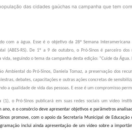
 população das cidades gaúchas na campanha que tem como
ado com a água. Esse é o objetivo da 28ª Semana Interamericana 
ntal (ABES-RS). De 1º a 9 de outubro, o Pró-Sinos é parceiro d
a vida, seguindo o tema da campanha desta edição: “Cuide da Água. 
 Ambiental do Pró-Sinos, Daniela Tomaz, a preservação dos recurs
tras, debates, capacitações e outras ações concretas de sensibili
ndo a qualidade de vida das pessoas. E esse é um compromisso perma
 (1), o Pró-Sinos publicará em suas redes sociais um vídeo insti
 ano, e o consórcio deve apresentar objetivos e parâmetros analis
ó-Sinos promove, com o apoio da Secretaria Municipal de Educação d
ogramação inclui ainda apresentação de um vídeo sobre a importânc