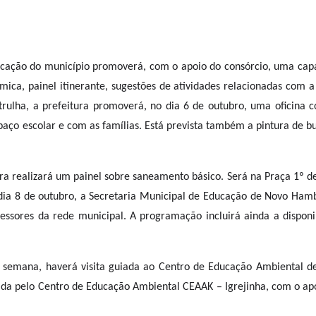
ucação do município promoverá, com o apoio do consórcio, uma capac
mica, painel itinerante, sugestões de atividades relacionadas com 
trulha, a prefeitura promoverá, no dia 6 de outubro, uma oficina
paço escolar e com as famílias. Está prevista também a pintura de b
ura realizará um painel sobre saneamento básico. Será na Praça 1º d
dia 8 de outubro, a Secretaria Municipal de Educação de Novo Hamb
sores da rede municipal. A programação incluirá ainda a disponib
semana, haverá visita guiada ao Centro de Educação Ambiental de I
ida pelo Centro de Educação Ambiental CEAAK – Igrejinha, com o apoi