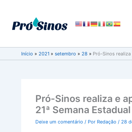
Ir
para
o
conteúdo
Início
2021
setembro
28
Pró-Sinos realiz
Pró-Sinos realiza e 
21ª Semana Estadual
Deixe um comentário
/ Por
Redação
/
28 d