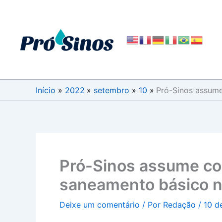
Ir
para
o
conteúdo
Início
2022
setembro
10
Pró-Sinos assum
Pró-Sinos assume co
saneamento básico n
Deixe um comentário
/ Por
Redação
/
10 d