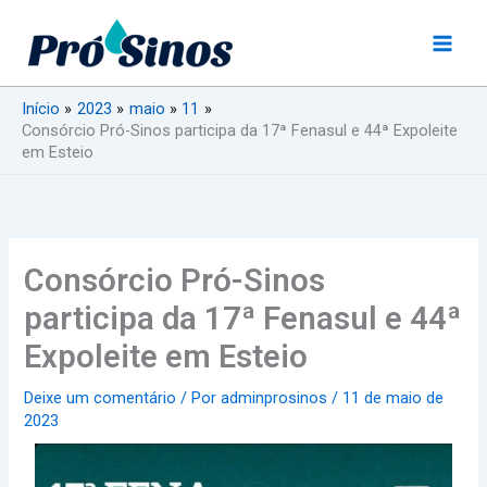
Ir
para
o
conteúdo
Início
2023
maio
11
Consórcio Pró-Sinos participa da 17ª Fenasul e 44ª Expoleite
em Esteio
Consórcio Pró-Sinos
participa da 17ª Fenasul e 44ª
Expoleite em Esteio
Deixe um comentário
/ Por
adminprosinos
/
11 de maio de
2023