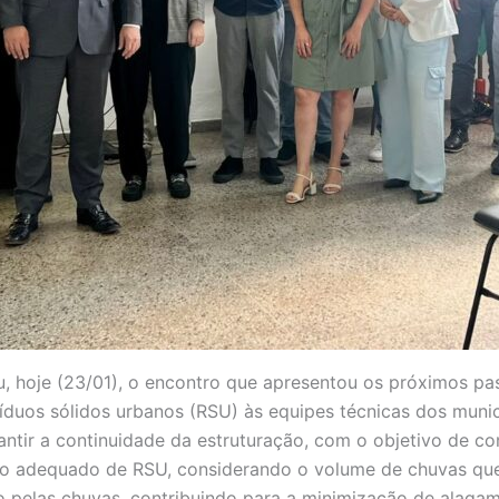
u, hoje (23/01), o encontro que apresentou os próximos pa
duos sólidos urbanos (RSU) às equipes técnicas dos municí
ntir a continuidade da estruturação, com o objetivo de co
ejo adequado de RSU, considerando o volume de chuvas que
do pelas chuvas, contribuindo para a minimização de alag