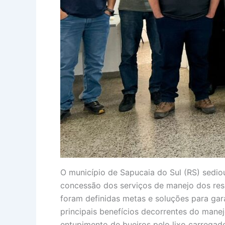
O município de Sapucaia do Sul (RS) sedio
concessão dos serviços de manejo dos resí
foram definidas metas e soluções para gara
principais benefícios decorrentes do man
entupimento de bueiros pelo lixo carrega