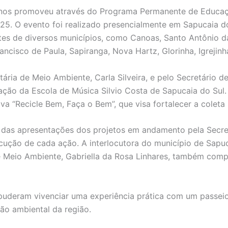
Sinos promoveu através do Programa Permanente de Educaç
25. O evento foi realizado presencialmente em Sapucaia do
es de diversos municípios, como Canoas, Santo Antônio da 
ncisco de Paula, Sapiranga, Nova Hartz, Glorinha, Igrejinh
etária de Meio Ambiente, Carla Silveira, e pelo Secretário 
ão da Escola de Música Silvio Costa de Sapucaia do Sul. 
iva “Recicle Bem, Faça o Bem”, que visa fortalecer a colet
a das apresentações dos projetos em andamento pela Secre
cução de cada ação. A interlocutora do município de Sapuca
 Meio Ambiente, Gabriella da Rosa Linhares, também compa
puderam vivenciar uma experiência prática com um passeio 
o ambiental da região.