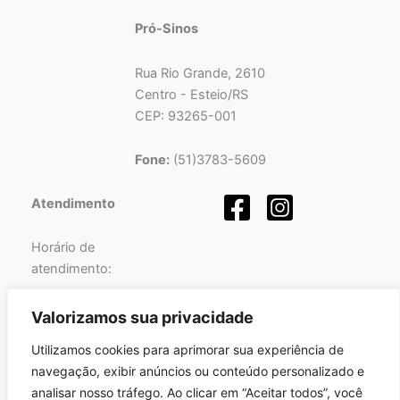
Pró-Sinos
Rua Rio Grande, 2610
Centro - Esteio/RS
CEP: 93265-001
Fone:
(51)3783-5609
Atendimento
Horário de
atendimento:
Segunda a Sexta-feira
Valorizamos sua privacidade
das
08h
às
12h
e
Utilizamos cookies para aprimorar sua experiência de
das
13h
às
17h
.
navegação, exibir anúncios ou conteúdo personalizado e
analisar nosso tráfego. Ao clicar em “Aceitar todos”, você