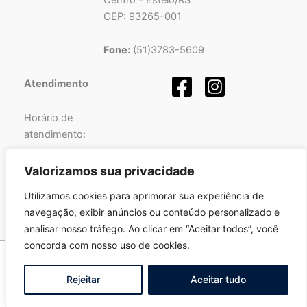
CEP: 93265-001
Fone:
(51)3783-5609
Atendimento
Horário de
atendimento:
Segunda a Sexta-feira
Valorizamos sua privacidade
das
08h
às
12h
e
Utilizamos cookies para aprimorar sua experiência de
das
13h
às
17h
.
navegação, exibir anúncios ou conteúdo personalizado e
analisar nosso tráfego. Ao clicar em “Aceitar todos”, você
concorda com nosso uso de cookies.
Copyright © 2026 Pró-Sinos | Desenvolvido por
Fortalezatec
Rejeitar
Aceitar tudo