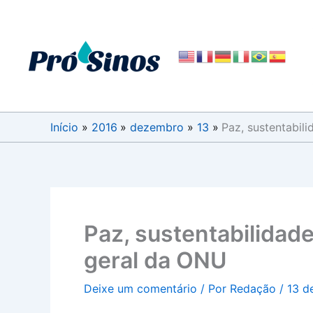
Ir
para
o
conteúdo
Início
2016
dezembro
13
Paz, sustentabil
Paz, sustentabilidade
geral da ONU
Deixe um comentário
/ Por
Redação
/
13 d