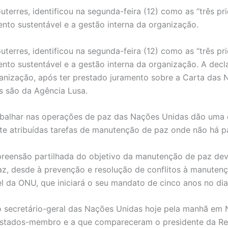
terres, identificou na segunda-feira (12) como as “três p
nto sustentável e a gestão interna da organização.
terres, identificou na segunda-feira (12) como as “três p
nto sustentável e a gestão interna da organização. A decla
anização, após ter prestado juramento sobre a Carta das 
s são da Agência Lusa.
abalhar nas operações de paz das Nações Unidas dão uma c
te atribuídas tarefas de manutenção de paz onde não há p
preensão partilhada do objetivo da manutenção de paz de
az, desde à prevenção e resolução de conflitos à manuten
 da ONU, que iniciará o seu mandato de cinco anos no dia 
 secretário-geral das Nações Unidas hoje pela manhã em N
estados-membro e a que compareceram o presidente da Rep