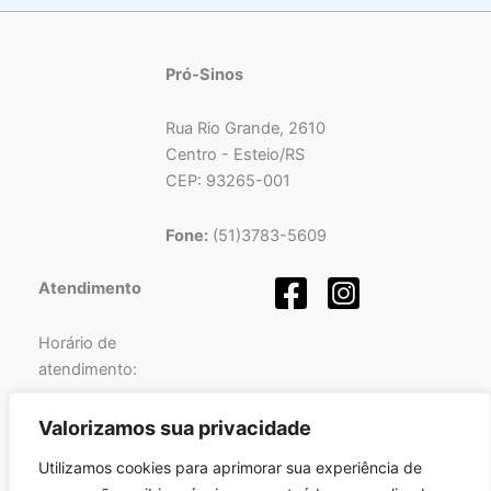
Pró-Sinos
Rua Rio Grande, 2610
Centro - Esteio/RS
CEP: 93265-001
Fone:
(51)3783-5609
Atendimento
Horário de
atendimento:
Segunda a Sexta-feira
Valorizamos sua privacidade
das
08h
às
12h
e
Utilizamos cookies para aprimorar sua experiência de
das
13h
às
17h
.